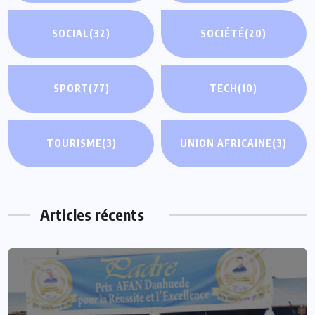
SOCIAL
(32)
SOCIÉTÉ
(20)
SPORT
(77)
TECH
(10)
TOURISME
(3)
UNION AFRICAINE
(3)
Articles récents