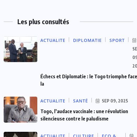
Les plus consultés
ACTUALITE
DIPLOMATIE
SPORT
S
09
2
Échecs et Diplomatie : le Togo triomphe face
la
ACTUALITE
SANTÉ
SEP 09, 2025
Togo, l’audace vaccinale : une révolution
silencieuse contre le paludisme
ACTUALITE
CULTURE
ECO &