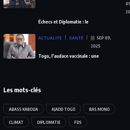
09
2
Échecs et Diplomatie : le
ACTUALITE
SANTÉ
SEP 09,
2025
Togo, l’audace vaccinale : une
Les mots-clés
ABASS KABOUA
AJADD TOGO
BAS MONO
CLIMAT
DIPLOMATIE
FDS