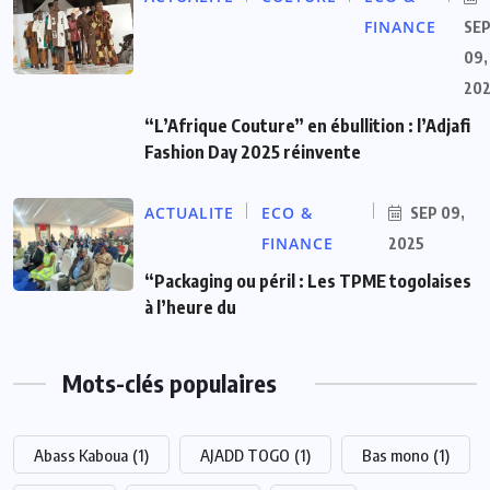
FINANCE
SE
09,
20
“L’Afrique Couture” en ébullition : l’Adjafi
Fashion Day 2025 réinvente
ACTUALITE
ECO &
SEP 09,
FINANCE
2025
“Packaging ou péril : Les TPME togolaises
à l’heure du
Mots-clés populaires
Abass Kaboua
(1)
AJADD TOGO
(1)
Bas mono
(1)