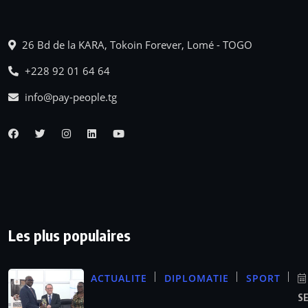
26 Bd de la KARA, Tokoin Forever, Lomé - TOGO
+228 92 01 64 64
info@pay-people.tg
Les plus populaires
ACTUALITE
DIPLOMATIE
SPORT
S