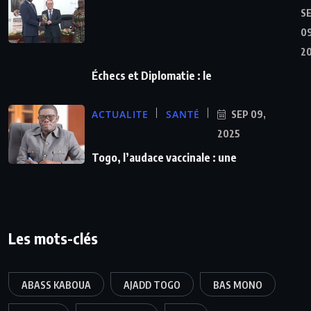
S
09
2
Échecs et Diplomatie : le
ACTUALITE
SANTÉ
SEP 09,
2025
Togo, l’audace vaccinale : une
Les mots-clés
ABASS KABOUA
AJADD TOGO
BAS MONO