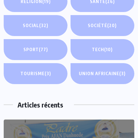
RELIGION
(19)
SANTÉ
(26)
SOCIAL
(32)
SOCIÉTÉ
(20)
SPORT
(77)
TECH
(10)
TOURISME
(3)
UNION AFRICAINE
(3)
Articles récents