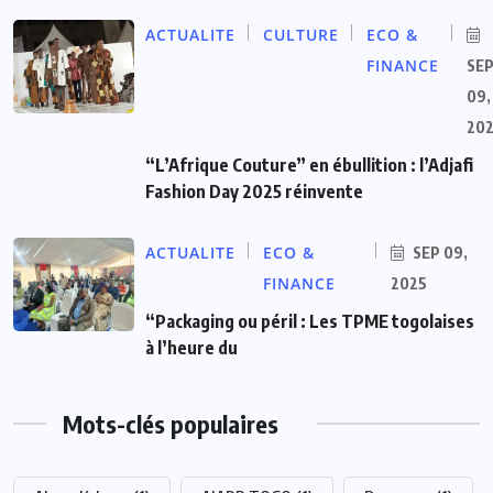
ACTUALITE
CULTURE
ECO &
FINANCE
SE
09,
20
“L’Afrique Couture” en ébullition : l’Adjafi
Fashion Day 2025 réinvente
ACTUALITE
ECO &
SEP 09,
FINANCE
2025
“Packaging ou péril : Les TPME togolaises
à l’heure du
Mots-clés populaires