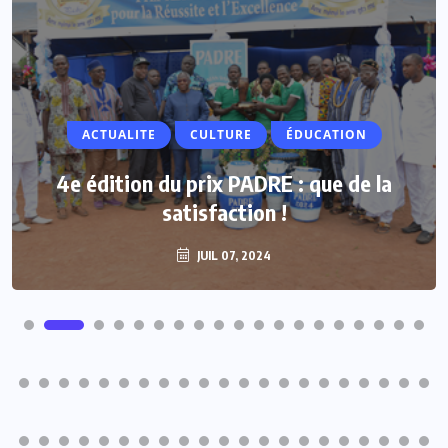
ACTUALITE
ACTUALITE
CULTURE
ÉDUCATION
Vacances parlementaires : les députés
4e édition du prix PADRE : que de la
renforcent leur proximité avec les
satisfaction !
populations
JUIL 07, 2024
JUIL 07, 2024