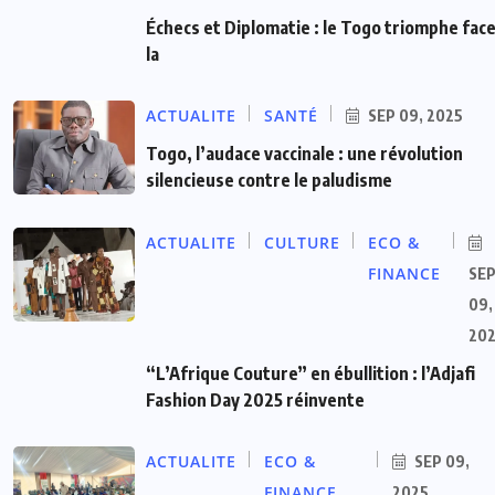
Échecs et Diplomatie : le Togo triomphe face
la
ACTUALITE
SANTÉ
SEP 09, 2025
Togo, l’audace vaccinale : une révolution
silencieuse contre le paludisme
ACTUALITE
CULTURE
ECO &
FINANCE
SE
09,
20
“L’Afrique Couture” en ébullition : l’Adjafi
Fashion Day 2025 réinvente
ACTUALITE
ECO &
SEP 09,
FINANCE
2025