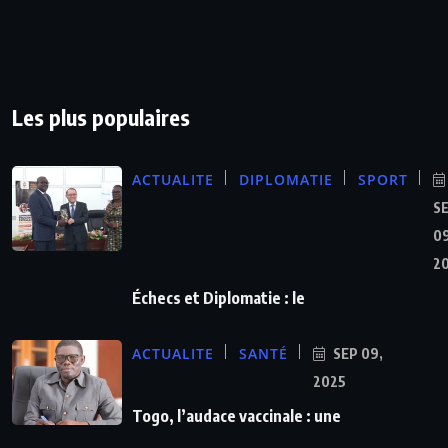
Les plus populaires
ACTUALITE
DIPLOMATIE
SPORT
S
09
2
Échecs et Diplomatie : le
ACTUALITE
SANTÉ
SEP 09,
2025
Togo, l’audace vaccinale : une