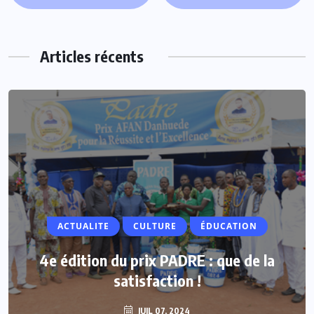
Articles récents
ACTUALITE
ACTUALITE
CULTURE
ÉDUCATION
Vacances parlementaires : les députés
4e édition du prix PADRE : que de la
renforcent leur proximité avec les
satisfaction !
populations
JUIL 07, 2024
JUIL 07, 2024