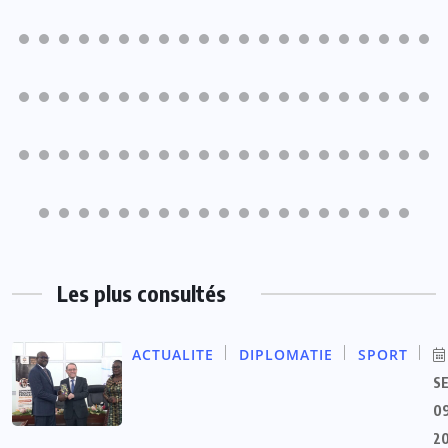
Les plus consultés
ACTUALITE
DIPLOMATIE
SPORT
S
09
2