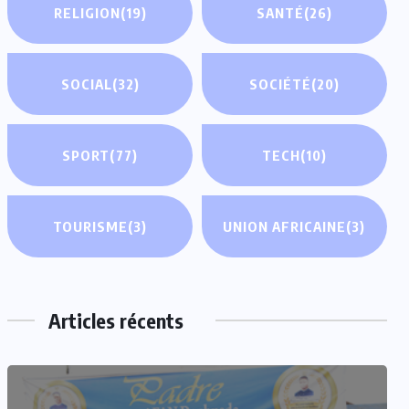
RELIGION
(19)
SANTÉ
(26)
SOCIAL
(32)
SOCIÉTÉ
(20)
SPORT
(77)
TECH
(10)
TOURISME
(3)
UNION AFRICAINE
(3)
Articles récents