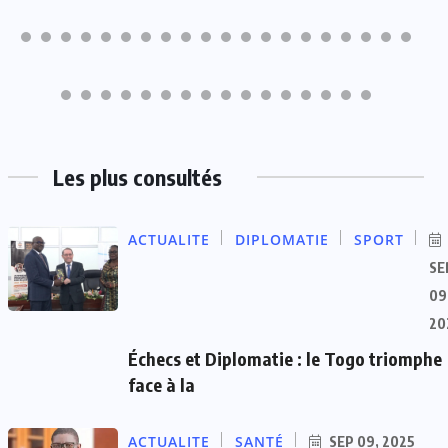
Les plus consultés
ACTUALITE
DIPLOMATIE
SPORT
SE
09
20
Échecs et Diplomatie : le Togo triomphe
face à la
ACTUALITE
SANTÉ
SEP 09, 2025