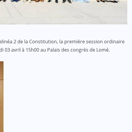
ACTUALITE
CULTURE
SPORT
linéa 2 de la Constitution, la première session ordinaire
di 03 avril à 15h00 au Palais des congrès de Lomé.
Evala 2024 : Une présence
effective du Dr Lidi Bessi Kama
JUIL 07, 2024