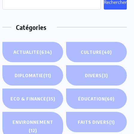
Rechercher
Catégories
ACTUALITE
(634)
CULTURE
(40)
DIPLOMATIE
(11)
DIVERS
(3)
ECO & FINANCE
(35)
ÉDUCATION
(60)
ENVIRONNEMENT
FAITS DIVERS
(1)
(12)