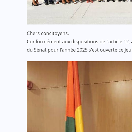
ACTUALITE
CULTURE
ECO & FINANCE
Chers concitoyens,
“L’Afrique Couture” en ébullition :
Conformément aux dispositions de l’article 12, a
l’Adjafi Fashion Day 2025
du Sénat pour l’année 2025 s’est ouverte ce jeu
réinvente la mode avec panache et
patrimoine
SEP 09, 2025