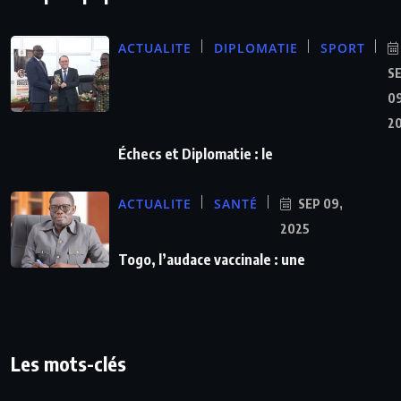
ACTUALITE
DIPLOMATIE
SPORT
S
09
2
Échecs et Diplomatie : le
ACTUALITE
SANTÉ
SEP 09,
2025
Togo, l’audace vaccinale : une
Les mots-clés