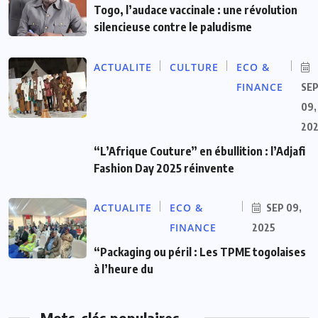
Togo, l’audace vaccinale : une révolution
silencieuse contre le paludisme
ACTUALITE
CULTURE
ECO &
FINANCE
SE
09,
20
“L’Afrique Couture” en ébullition : l’Adjafi
Fashion Day 2025 réinvente
ACTUALITE
ECO &
SEP 09,
FINANCE
2025
“Packaging ou péril : Les TPME togolaises
à l’heure du
Mots-clés populaires